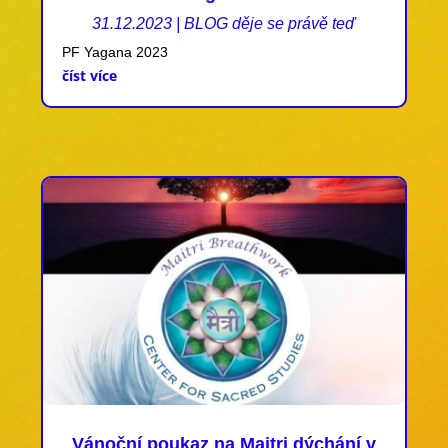
31.12.2023
|
BLOG děje se právě teď
PF Yagana 2023
číst více
Vánoční poukaz na Maitri dýchání v