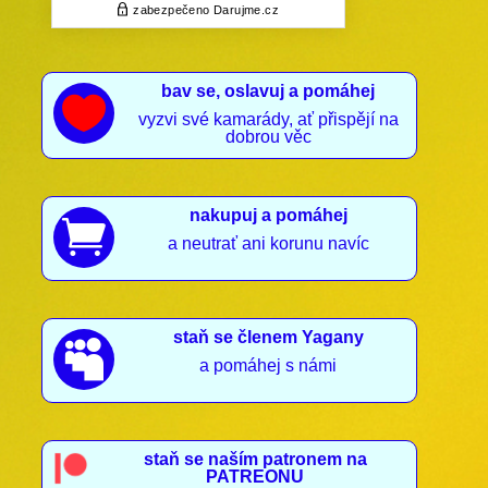
bav se, oslavuj a pomáhej

vyzvi své kamarády, ať přispějí na
dobrou věc
nakupuj a pomáhej

a neutrať ani korunu navíc
staň se členem Yagany

a pomáhej s námi
staň se naším patronem na
PATREONU