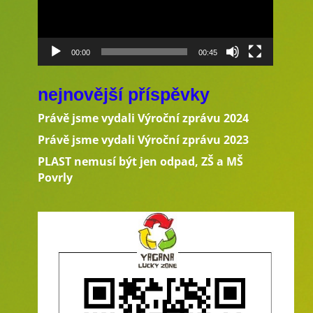
00:00
00:45
nejnovější příspěvky
Právě jsme vydali Výroční zprávu 2024
Právě jsme vydali Výroční zprávu 2023
PLAST nemusí být jen odpad, ZŠ a MŠ
Povrly