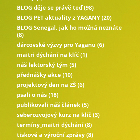
BLOG děje se právě teď
(98)
BLOG PET aktuality z YAGANY
(20)
BLOG Senegal, jak ho možná neznáte
(8)
dárcovské výzvy pro Yaganu
(6)
maitri dýchání na klíč
(1)
náš lektorský tým
(5)
přednášky akce
(10)
projektový den na ZŠ
(6)
psali o nás
(18)
publikovali náš článek
(5)
seberozvojový kurz na klíč
(3)
termíny_maitri dýchání
(8)
tiskové a výroční zprávy
(8)