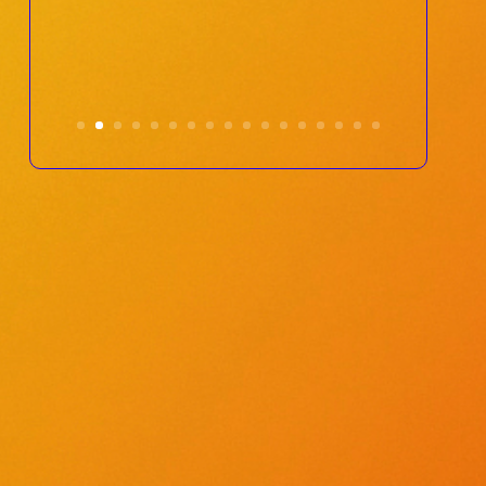
Bylo nám u Vás fajn. Bacary Sagna je
poprvé v Evropě, moc pozdravuje děti
!!!
číst celý text