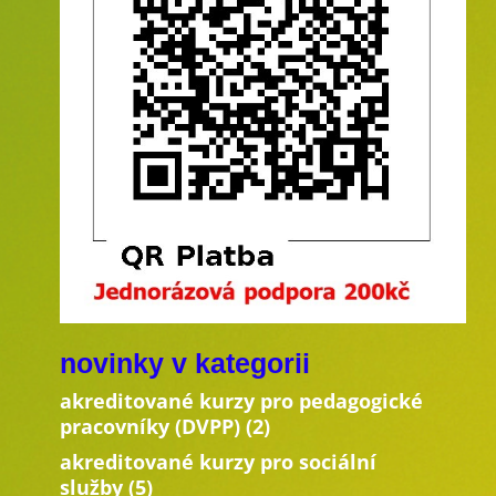
novinky v kategorii
akreditované kurzy pro pedagogické
pracovníky (DVPP)
(2)
akreditované kurzy pro sociální
služby
(5)