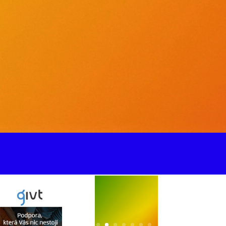
Katrin
Mekki
Děkujeme.