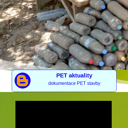
PET aktuality

dokumentace PET stavby
Video
přehrávač