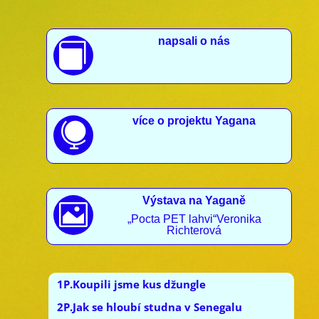
napsali o nás

více o projektu Yagana

Výstava na Yaganě

„Pocta PET lahvi“Veronika
Richterová
1P.Koupili jsme kus džungle
2P.Jak se hloubí studna v Senegalu