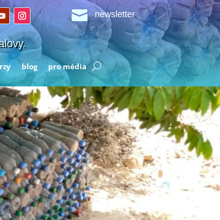

newsletter
alovy.
rzy
blog
pro média
 aby se daly použít na stavbu.