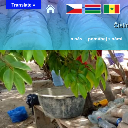
Translate »

Čistí
o nás
pomáhej s námi
Jenda z nejtěžších prací je p