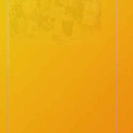
VIDEO Bacary Sagna v
POVRLECH
projektový den „Obaly nemusí být
odpady“ – workshop o Senegalu,
třídění odpadu, životě bez elektriky a
Českém ekologickém projektu
Yagana Lucky zone v Senegalu.
Za pozvání děkuji Kateřině
Kubíčkové.