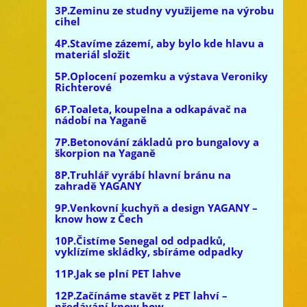
3P.Zeminu ze studny využijeme na výrobu
cihel
4P.Stavíme zázemí, aby bylo kde hlavu a
materiál složit
5P.Oplocení pozemku a výstava Veroniky
Richterové
6P.Toaleta, koupelna a odkapávač na
nádobí na Yaganě
7P.Betonování základů pro bungalovy a
škorpion na Yaganě
8P.Truhlář vyrábí hlavní bránu na
zahradě YAGANY
9P.Venkovní kuchyň a design YAGANY –
know how z Čech
10P.Čistíme Senegal od odpadků,
vyklízíme skládky, sbíráme odpadky
11P.Jak se plní PET lahve
12P.Začínáme stavět z PET lahví –
předávání know how