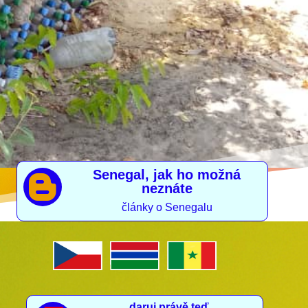
Senegal, jak ho možná

neznáte
články o Senegalu
daruj právě teď