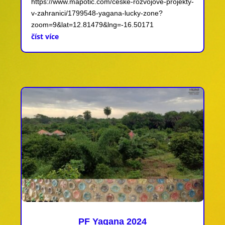
https://www.mapotic.com/ceske-rozvojove-projekty-
v-zahranici/1799548-yagana-lucky-zone?
zoom=9&lat=12.81479&lng=-16.50171
číst více
PF Yagana 2024