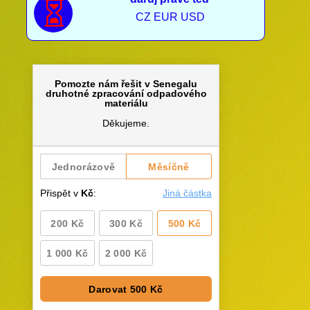

CZ EUR USD