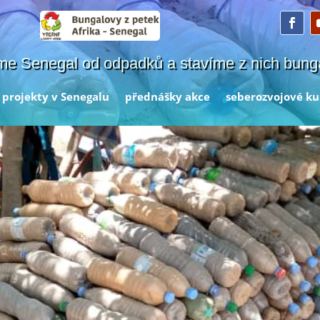
me Senegal od odpadků a stavíme z nich bung
projekty v Senegalu
přednášky akce
seberozvojové ku
a stavíme ...
řipravit odpad, v našem případě plastové lahve tak,