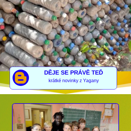
podívejte se, jak nám to jde
DĚJE SE PRÁVĚ TEĎ

krátké novinky z Yagany