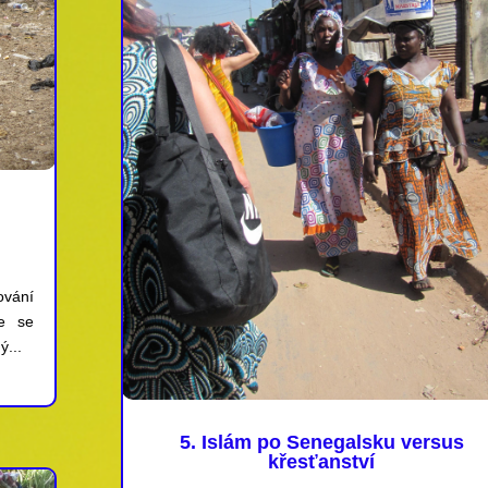
ování
e se
ý...
5. Islám po Senegalsku versus
křesťanství