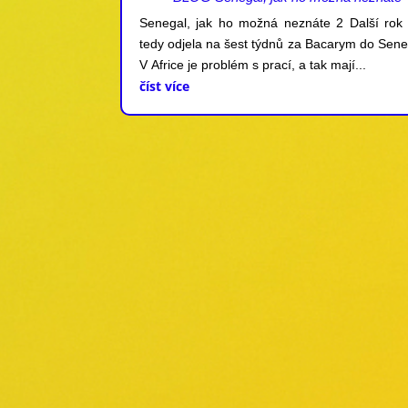
Senegal, jak ho možná neznáte 2 Další rok
tedy odjela na šest týdnů za Bacarym do Sene
V Africe je problém s prací, a tak mají...
číst více