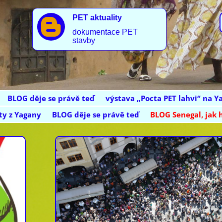
PET aktuality

dokumentace PET
stavby
BLOG děje se právě teď
výstava „Pocta PET lahvi“ na Y
ty z Yagany
BLOG děje se právě teď
BLOG Senegal, jak