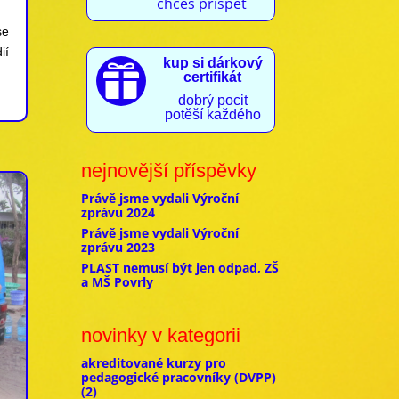
chceš přispět
se
ií
kup si dárkový

certifikát
dobrý pocit
potěší každého
nejnovější příspěvky
Právě jsme vydali Výroční
zprávu 2024
Právě jsme vydali Výroční
zprávu 2023
PLAST nemusí být jen odpad, ZŠ
a MŠ Povrly
novinky v kategorii
akreditované kurzy pro
pedagogické pracovníky (DVPP)
(2)