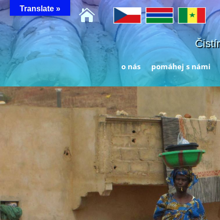
Translate »

Čistí
o nás
pomáhej s námi