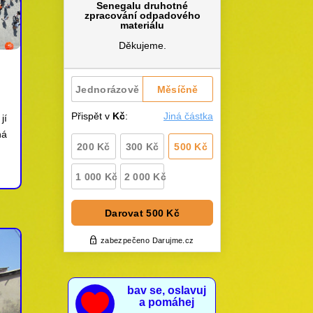
jí
ná
bav se, oslavuj

a pomáhej