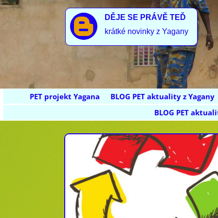
DĚJE SE PRÁVĚ TEĎ

krátké novinky z Yagany
PET projekt Yagana
BLOG PET aktuality z Yagany
BLOG PET aktuali