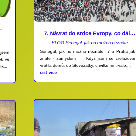
–
7. Návrat do srdce Evropy, co dál…
BLOG Senegal, jak ho možná neznáte
Senegal, jak ho možná neznáte 7 a Praha jak 
 jsem
znáte - zamyšlení Když jsem se zrelaxova
ek ve
vrátila domů, do Stověžatky, chvilku mi trvalo,...
k...
číst více