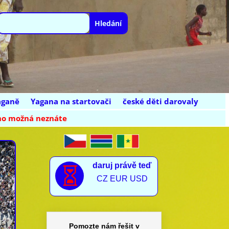
aganě
Yagana na startovači
české děti darovaly
 ho možná neznáte
daruj právě teď

CZ EUR USD