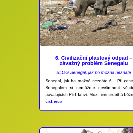
6. Civilizační plastový odpad –
závažný problém Senegalu
BLOG Senegal, jak ho možná neznáte
Senegal, jak ho možná neznáte 6 Při cest
Senegalem si nemůžete nevšimnout všud
povalujících PET lahví. Mezi nimi probíhá běžn
číst více