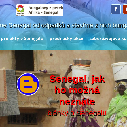
me Senegal od odpadků a stavíme z nich bung
projekty v Senegalu
přednášky akce
seberozvojové ku
Senegal, jak

ho možná
neznáte
články o Senegalu