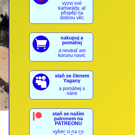
vyzvi své
kamarády, ať
přispějí na
dobrou věc
nakupuj a

pomáhej
a neutrať ani
korunu navíc
staň se členem

Yagany
a pomáhej s
námi
staň se naším
patronem na
PATREONU
vyber si na co