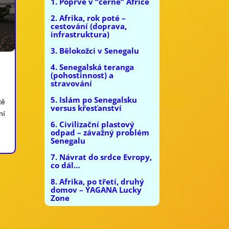
1. Poprvé v “černé” Africe
2. Afrika, rok poté –
cestování (doprava,
infrastruktura)
3. Bělokožci v Senegalu
4. Senegalská teranga
(pohostinnost) a
stravování
5. Islám po Senegalsku
tě
versus křesťanství
ní
6. Civilizační plastový
odpad – závažný problém
Senegalu
7. Návrat do srdce Evropy,
co dál…
8. Afrika, po třetí, druhý
domov – YAGANA Lucky
Zone