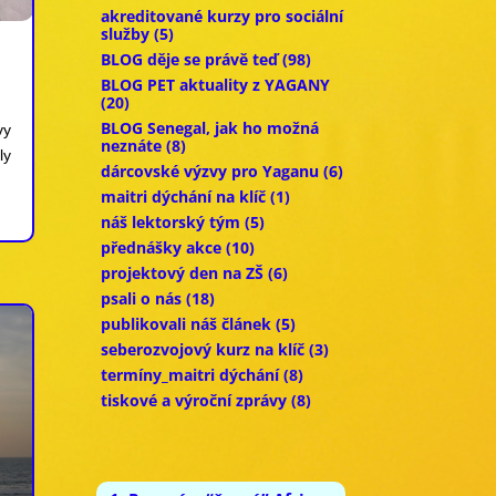
akreditované kurzy pro sociální
služby
(5)
BLOG děje se právě teď
(98)
BLOG PET aktuality z YAGANY
(20)
BLOG Senegal, jak ho možná
vy
neznáte
(8)
ly
dárcovské výzvy pro Yaganu
(6)
maitri dýchání na klíč
(1)
náš lektorský tým
(5)
přednášky akce
(10)
projektový den na ZŠ
(6)
psali o nás
(18)
publikovali náš článek
(5)
seberozvojový kurz na klíč
(3)
termíny_maitri dýchání
(8)
tiskové a výroční zprávy
(8)