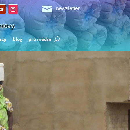

newsletter
alovy.
rzy
blog
pro média