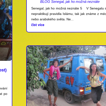
BLOG Senegal, jak ho možná neznáte
Senegal, jak ho možná neznáte 5 V Senegalu 
nepraktikují pravidla Islámu, tak jak známe z méd
nebo arabského světa. Ne...
číst více
ost)
ování
at po