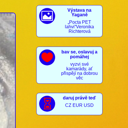
Výstava na

Yaganě
„Pocta PET
lahvi“Veronika
Richterová
bav se, oslavuj a

pomáhej
vyzvi své
kamarády, ať
přispějí na dobrou
věc
daruj právě teď

CZ EUR USD