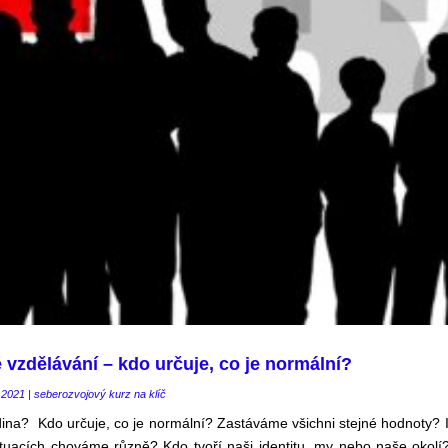
vzdělávání – kdo určuje, co je normální?
.2021
|
seberozvojový kurz na klíč
dina? Kdo určuje, co je normální? Zastáváme všichni stejné hodnoty? 
tuacích chováme různě? Kdo tvoří naši identitu, my nebo naše okolí