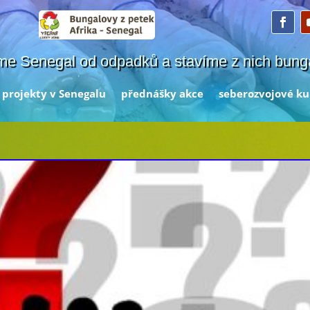
me Senegal od odpadků a stavíme z nich bung
projekty v Senegalu
přednášky akce
seberozvojové ku