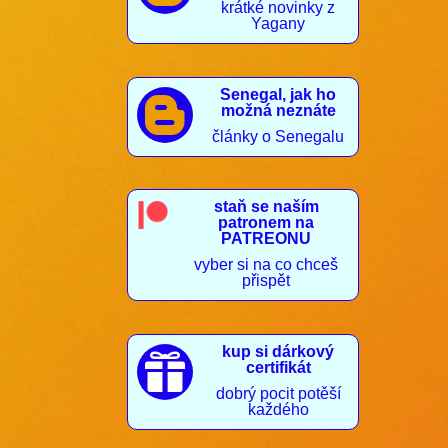
krátké novinky z
Yagany
Senegal, jak ho

možná neznáte
články o Senegalu
staň se naším
patronem na
PATREONU
vyber si na co chceš
přispět
kup si dárkový

certifikát
dobrý pocit potěší
každého