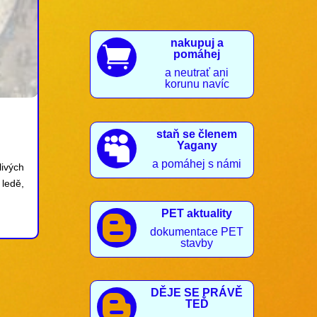
nakupuj a

pomáhej
a neutrať ani
korunu navíc
staň se členem

Yagany
a pomáhej s námi
livých
ledě,
PET aktuality

dokumentace PET
stavby
DĚJE SE PRÁVĚ

TEĎ