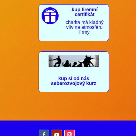
kup firemní

certifikát
charita má kladný
vliv na atmosféru
firmy
kup si od nás
seberozvojový kurz