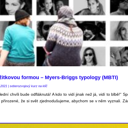
žitkovou formou – Myers-Briggs typology (MBTI)
.2021
|
seberozvojový kurz na klíč
ední chvíli bude odfláknutá! A kdo to vidí jinak než já, vidí to blbě!“ S
 přirozené, že si svět zjednodušujeme, abychom se v něm vyznali. Zá