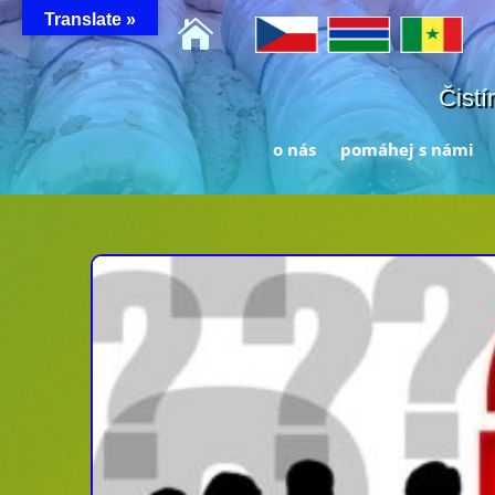
Translate »

Čistí
o nás
pomáhej s námi