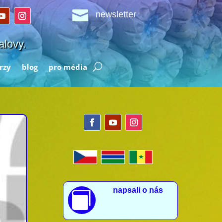

newsletter
alovy.
rzy
blog
pro média
napsali o nás
