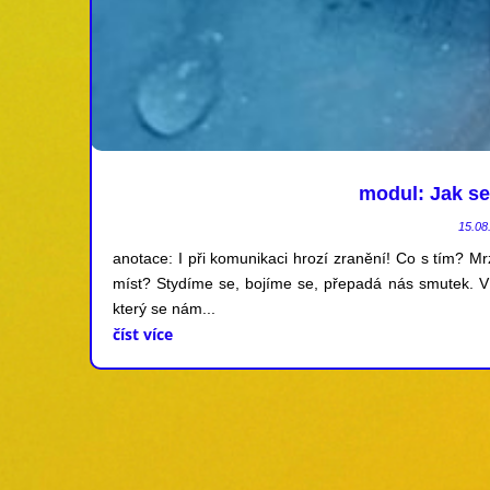
modul: Jak se
15.08
anotace: I při komunikaci hrozí zranění! Co s tím? Mrzí
míst? Stydíme se, bojíme se, přepadá nás smutek. 
který se nám...
číst více