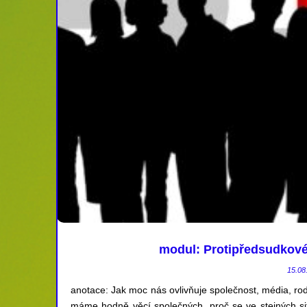
modul: Protipředsudkové 
15.08
anotace: Jak moc nás ovlivňuje společnost, média, ro
máme hodně věcí společných, proč se ve stejných si