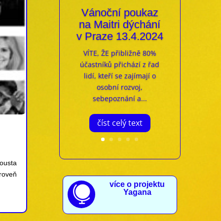
Vánoční poukaz
na Maitri dýchání
v Praze 13.4.2024
VÍTE, ŽE přibližně 80%
účastníků přichází z řad
lidí, kteří se zajímají o
osobní rozvoj,
sebepoznání a...
číst celý text
pousta
roveň
více o projektu

Yagana