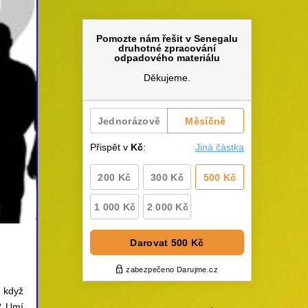
I když
? Umí