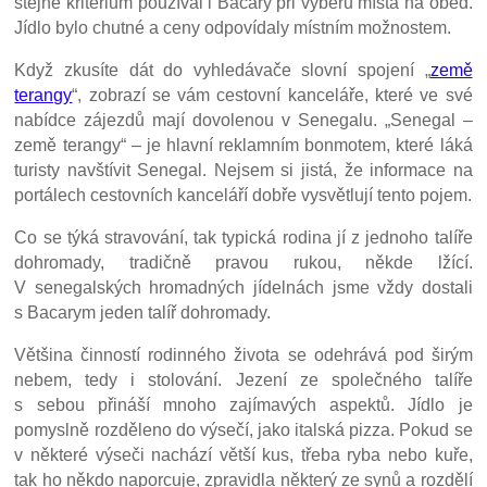
stejné kritérium používal i Bacary při výběru místa na oběd.
Jídlo bylo chutné a ceny odpovídaly místním možnostem.
Když zkusíte dát do vyhledávače slovní spojení „
země
terangy
“, zobrazí se vám cestovní kanceláře, které ve své
nabídce zájezdů mají dovolenou v Senegalu. „Senegal –
země terangy“ – je hlavní reklamním bonmotem, které láká
turisty navštívit Senegal. Nejsem si jistá, že informace na
portálech cestovních kanceláří dobře vysvětlují tento pojem.
Co se týká stravování, tak typická rodina jí z jednoho talíře
dohromady, tradičně pravou rukou, někde lžící.
V senegalských hromadných jídelnách jsme vždy dostali
s Bacarym jeden talíř dohromady.
Většina činností rodinného života se odehrává pod širým
nebem, tedy i stolování. Jezení ze společného talíře
s sebou přináší mnoho zajímavých aspektů. Jídlo je
pomyslně rozděleno do výsečí, jako italská pizza. Pokud se
v některé výseči nachází větší kus, třeba ryba nebo kuře,
tak ho někdo naporcuje, zpravidla některý ze synů a rozdělí