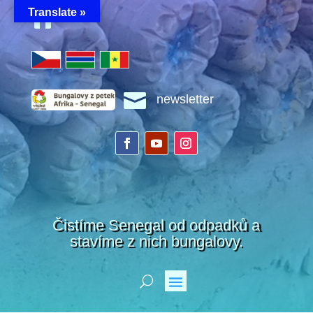
Translate »


newsletter
Čistíme Senegal od odpadků a
stavíme z nich bungalovy.