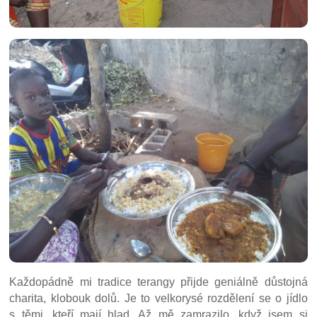
Každopádně mi tradice terangy přijde geniálně důstojná
charita, klobouk dolů. Je to velkorysé rozdělení se o jídlo
s těmi, kteří mají hlad. Až mě zamrazilo, když jsem si