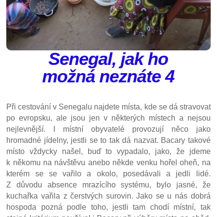
Senegal, jak ho
možná neznáte 4
Při cestování v Senegalu najdete místa, kde se dá stravovat
po evropsku, ale jsou jen v některých místech a nejsou
nejlevnější. I místní obyvatelé provozují něco jako
hromadné jídelny, jestli se to tak dá nazvat. Bacary takové
místo vždycky našel, buď to vypadalo, jako, že jdeme
k někomu na návštěvu anebo někde venku hořel oheň, na
kterém se se vařilo a okolo, posedávali a jedli lidé.
Z důvodu absence mrazícího systému, bylo jasné, že
kuchařka vařila z čerstvých surovin. Jako se u nás dobrá
hospoda pozná podle toho, jestli tam chodí místní, tak