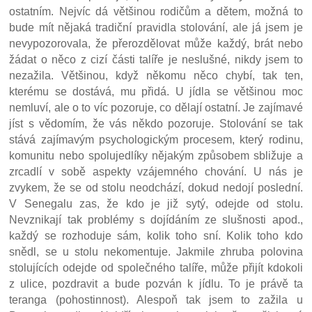
ostatním. Nejvíc dá většinou rodičům a dětem, možná to
bude mít nějaká tradiční pravidla stolování, ale já jsem je
nevypozorovala, že přerozdělovat může každý, brát nebo
žádat o něco z cizí části talíře je neslušné, nikdy jsem to
nezažila. Většinou, když někomu něco chybí, tak ten,
kterému se dostává, mu přidá. U jídla se většinou moc
nemluví, ale o to víc pozoruje, co dělají ostatní. Je zajímavé
jíst s vědomím, že vás někdo pozoruje. Stolování se tak
stává zajímavým psychologickým procesem, který rodinu,
komunitu nebo spolujedlíky nějakým způsobem sbližuje a
zrcadlí v sobě aspekty vzájemného chování. U nás je
zvykem, že se od stolu neodchází, dokud nedojí poslední.
V Senegalu zas, že kdo je již sytý, odejde od stolu.
Nevznikají tak problémy s dojídáním ze slušnosti apod.,
každý se rozhoduje sám, kolik toho sní. Kolik toho kdo
snědl, se u stolu nekomentuje. Jakmile zhruba polovina
stolujících odejde od společného talíře, může přijít kdokoli
z ulice, pozdravit a bude pozván k jídlu. To je právě ta
teranga (pohostinnost). Alespoň tak jsem to zažila u