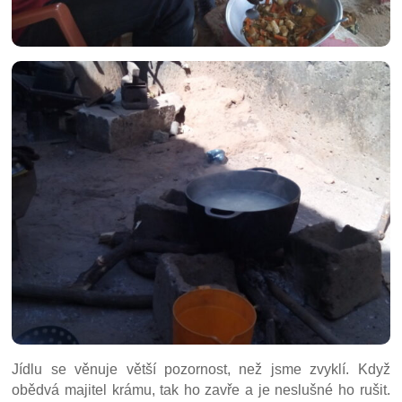
Jídlu se věnuje větší pozornost, než jsme zvyklí. Když
obědvá majitel krámu, tak ho zavře a je neslušné ho rušit.