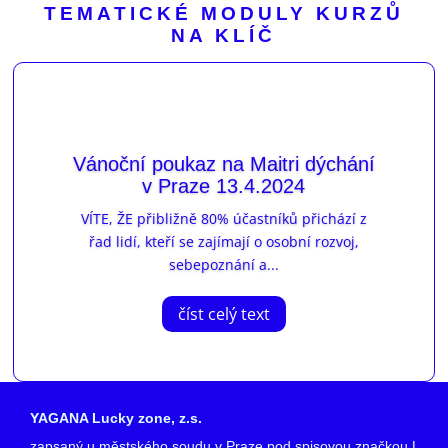
TEMATICKÉ MODULY KURZŮ
NA KLÍČ
Vánoční poukaz na Maitri dýchání
v Praze 13.4.2024
VÍTE, ŽE přibližně 80% účastníků přichází z
řad lidí, kteří se zajímají o osobní rozvoj,
sebepoznání a...
číst celý text
YAGANA Lucky zone, z.s.
zapsaný u městského soudu v Praze pod spisovou značkou L