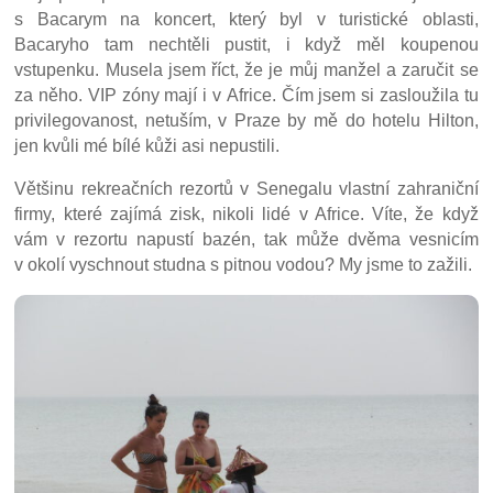
s Bacarym na koncert, který byl v turistické oblasti,
Bacaryho tam nechtěli pustit, i když měl koupenou
vstupenku. Musela jsem říct, že je můj manžel a zaručit se
za něho. VIP zóny mají i v Africe. Čím jsem si zasloužila tu
privilegovanost, netuším, v Praze by mě do hotelu Hilton,
jen kvůli mé bílé kůži asi nepustili.
Většinu rekreačních rezortů v Senegalu vlastní zahraniční
firmy, které zajímá zisk, nikoli lidé v Africe. Víte, že když
vám v rezortu napustí bazén, tak může dvěma vesnicím
v okolí vyschnout studna s pitnou vodou? My jsme to zažili.