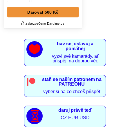
bav se, oslavuj a

pomáhej
vyzvi své kamarády, ať
přispějí na dobrou věc
staň se naším patronem na
PATREONU
vyber si na co chceš přispět
daruj právě teď

CZ EUR USD