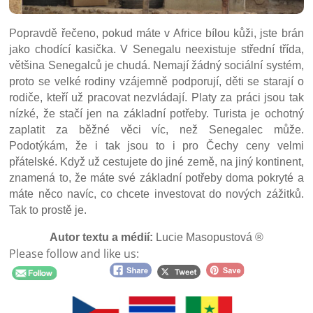
Popravdě řečeno, pokud máte v Africe bílou kůži, jste brán
jako chodící kasička. V Senegalu neexistuje střední třída,
většina Senegalců je chudá. Nemají žádný sociální systém,
proto se velké rodiny vzájemně podporují, děti se starají o
rodiče, kteří už pracovat nezvládají. Platy za práci jsou tak
nízké, že stačí jen na základní potřeby. Turista je ochotný
zaplatit za běžné věci víc, než Senegalec může.
Podotýkám, že i tak jsou to i pro Čechy ceny velmi
přátelské. Když už cestujete do jiné země, na jiný kontinent,
znamená to, že máte své základní potřeby doma pokryté a
máte něco navíc, co chcete investovat do nových zážitků.
Tak to prostě je.
Autor textu a médií:
Lucie Masopustová ®
Please follow and like us: