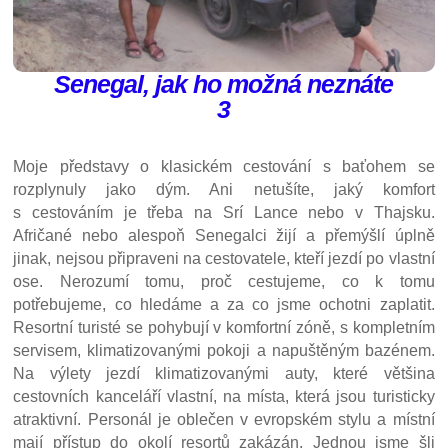
Senegal, jak ho možná neznáte
3
Moje představy o klasickém cestování s baťohem se
rozplynuly jako dým. Ani netušíte, jaký komfort
s cestováním je třeba na Srí Lance nebo v Thajsku.
Afričané nebo alespoň Senegalci žijí a přemýšlí úplně
jinak, nejsou připraveni na cestovatele, kteří jezdí po vlastní
ose. Nerozumí tomu, proč cestujeme, co k tomu
potřebujeme, co hledáme a za co jsme ochotni zaplatit.
Resortní turisté se pohybují v komfortní zóně, s kompletním
servisem, klimatizovanými pokoji a napuštěným bazénem.
Na výlety jezdí klimatizovanými auty, které většina
cestovních kanceláří vlastní, na místa, která jsou turisticky
atraktivní. Personál je oblečen v evropském stylu a místní
mají přístup do okolí resortů zakázán. Jednou jsme šli