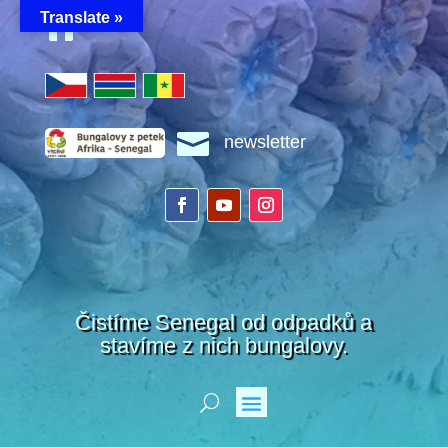
Translate »


newsletter
Čistíme Senegal od odpadků a
stavíme z nich bungalovy.