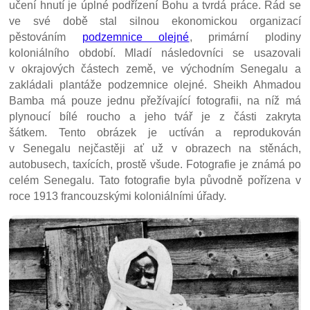
učení hnutí je úplné podřízení Bohu a tvrdá práce. Řád se
ve své době stal silnou ekonomickou organizací
pěstováním
podzemnice olejné
, primární plodiny
koloniálního období. Mladí následovníci se usazovali
v okrajových částech země, ve východním Senegalu a
zakládali plantáže podzemnice olejné. Sheikh Ahmadou
Bamba má pouze jednu přežívající fotografii, na níž má
plynoucí bílé roucho a jeho tvář je z části zakryta
šátkem. Tento obrázek je uctíván a reprodukován
v Senegalu nejčastěji ať už v obrazech na stěnách,
autobusech, taxících, prostě všude. Fotografie je známá po
celém Senegalu. Tato fotografie byla původně pořízena v
roce 1913 francouzskými koloniálními úřady.