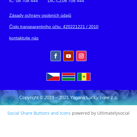
IČ: 08 708 444 DIČ:CZ08 708 444
Zásady ochrany osobních údajů
Číslo transparentního účtu: 420221221 / 2010
kontaktujte nás
Copyright © 2019 – 2021 Yagana Lucky zone z.s.
Social Share Buttons and Icons
powered by Ultimatelysocial