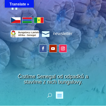
Translate »


newsletter
Čistíme Senegal od odpadků a
stavíme z nich bungalovy.