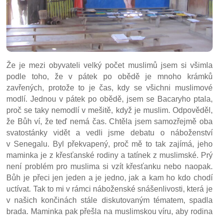
Že je mezi obyvateli velký počet muslimů jsem si všimla
podle toho, že v pátek po obědě je mnoho krámků
zavřených, protože to je čas, kdy se všichni muslimové
modlí. Jednou v pátek po obědě, jsem se Bacaryho ptala,
proč se taky nemodlí v mešitě, když je muslim. Odpověděl,
že Bůh ví, že teď nemá čas. Chtěla jsem samozřejmě oba
svatostánky vidět a vedli jsme debatu o náboženství
v Senegalu. Byl překvapený, proč mě to tak zajímá, jeho
maminka je z křesťanské rodiny a tatínek z muslimské. Prý
není problém pro muslima si vzít křesťanku nebo naopak.
Bůh je přeci jen jeden a je jedno, jak a kam ho kdo chodí
uctívat. Tak to mi v rámci náboženské snášenlivosti, která je
v našich končinách stále diskutovaným tématem, spadla
brada. Maminka pak přešla na muslimskou víru, aby rodina