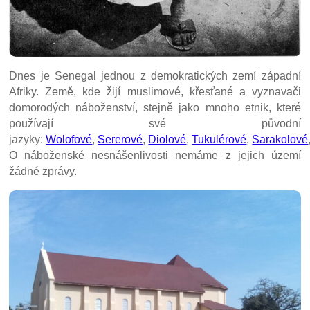
Dnes je Senegal jednou z demokratických zemí západní
Afriky. Země, kde žijí muslimové, křesťané a vyznavači
domorodých náboženství, stejně jako mnoho etnik, které
používají své původní
jazyky:
Wolofové
,
Sererové
,
Diolové
,
Tukulérové
,
Sarakolové
O náboženské nesnášenlivosti nemáme z jejich území
žádné zprávy.