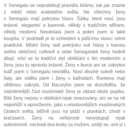
V Senegalu se nepraktikují pravidla Islámu, tak jak známe
z médií nebo arabského světa. Ne všechny ženy
v Senegalu mají pokrytou hlavu. Šátky, které nosí, jsou
krásné, elegantní a barevné, někdy s tradičním střihem,
někdy moderní. Neodolala jsem a jeden jsem si také
koupila. V podstatě je to vzhledem k pálícímu slunci velmi
praktické. Místní ženy ladí pokrývku své hlavy s barvou
svého oblečení, celkově o sebe Senegalské ženy hodně
dbají, mísí se tu tradiční styl oblékání s tím moderním a
ženy jsou tu opravdu krásné. Ženy v burce ani se zakrytou
tváří jsem v Senegalu neviděla. Nosí dlouhé sukně nebo
šaty, ale viděla jsem i ženy v kalhotách. Ramena mají
většinou zakrytá. Od Bacaryho jsem se dozvěděla, že
nejintimnější část muslimské ženy je oblast okolo pupíku.
Bílé ženy nejsou v oblékání nijak omezovány, ani se na ně
nepohlíží s opovržením, jako v ortodoxnějších muslimských
částech světa, běžně jsou na pláži v plavkách, chodí v
kraťasech. Ženy na veřejnosti nevystupují nijak
submisivně, nechodí dva kroky za mužem, smějí se, umí si i