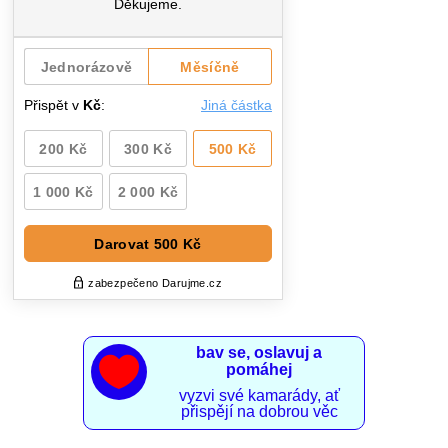
bav se, oslavuj a

pomáhej
vyzvi své kamarády, ať
přispějí na dobrou věc