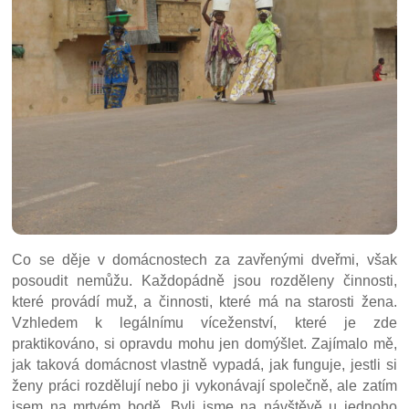
Co se děje v domácnostech za zavřenými dveřmi, však
posoudit nemůžu. Každopádně jsou rozděleny činnosti,
které provádí muž, a činnosti, které má na starosti žena.
Vzhledem k legálnímu víceženství, které je zde
praktikováno, si opravdu mohu jen domýšlet. Zajímalo mě,
jak taková domácnost vlastně vypadá, jak funguje, jestli si
ženy práci rozdělují nebo ji vykonávají společně, ale zatím
jsem na mrtvém bodě. Byli jsme na návštěvě u jednoho