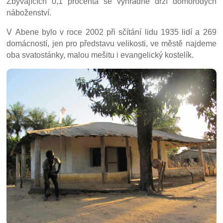
Zbývajících 0,1 procenta se výhradně drží domorodých
náboženství.
V Abene bylo v roce 2002 při sčítání lidu 1935 lidí a 269
domácností, jen pro představu velikosti, ve městě najdeme
oba svatostánky, malou mešitu i evangelický kostelík.