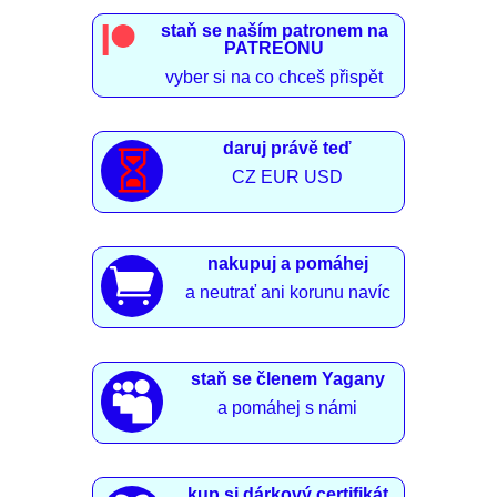
staň se naším patronem na
PATREONU
vyber si na co chceš přispět
daruj právě teď

CZ EUR USD
nakupuj a pomáhej

a neutrať ani korunu navíc
staň se členem Yagany

a pomáhej s námi
kup si dárkový certifikát