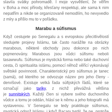
slavila svátky pohromadě. I moje vysvětlení, že věřím
v Boha a moc přírody, křesťany respektuji, ale sama k nim
nepatřím a nikde se organizovaně nemodlím, ho nevyvedlo
z míry a přišlo mu to v pořádku.
Marabu a súfismus
Když cestujete po Senegalu a s evropskou přecitlivělostí
sledujete projevy Islámu, tak často narážíte na obrázky
marabous, některé obchody jsou dokonce po nich
pojmenovány. Marabous jsou vůdci súfismu neboli
tasawwufu. Súfismus je mystická forma nebo také duchovní
cesta, či spiritualita islámu, pomocí něhož věřící vykonávají
světské povinnosti. Charakteristický pro súfismus je tanec
(samá), od kterého se odvozuje název pro jeho členy -
dervišové. Existuje velká řada súfijských řádů, které se
označují jako
taríky
, z nichž převážná většina
je
sunnitských
. Každý člen si vybere svého duchovního
vůdce a tomu je oddán, hlásí se k němu a jeho fotografii má
vystavenou. V Senegalu se tedy praktikuje súfismus,
mystická odnož Islámu, i když Bacary tvrdil, že ne, protože