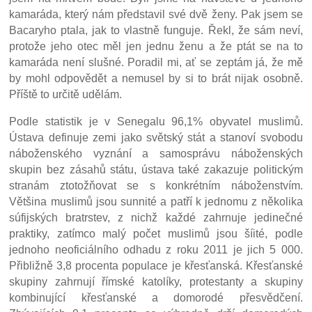
kamaráda, který nám představil své dvě ženy. Pak jsem se
Bacaryho ptala, jak to vlastně funguje. Řekl, že sám neví,
protože jeho otec měl jen jednu ženu a že ptát se na to
kamaráda není slušné. Poradil mi, ať se zeptám já, že mě
by mohl odpovědět a nemusel by si to brát nijak osobně.
Příště to určitě udělám.
Podle statistik je v Senegalu 96,1% obyvatel muslimů.
Ústava definuje zemi jako světský stát a stanoví svobodu
náboženského vyznání a samosprávu náboženských
skupin bez zásahů státu, ústava také zakazuje politickým
stranám ztotožňovat se s konkrétním náboženstvím.
Většina muslimů jsou sunnité a patří k jednomu z několika
súfijských bratrstev, z nichž každé zahrnuje jedinečné
praktiky, zatímco malý počet muslimů jsou šíité, podle
jednoho neoficiálního odhadu z roku 2011 je jich 5 000.
Přibližně 3,8 procenta populace je křesťanská. Křesťanské
skupiny zahrnují římské katolíky, protestanty a skupiny
kombinující křesťanské a domorodé přesvědčení.