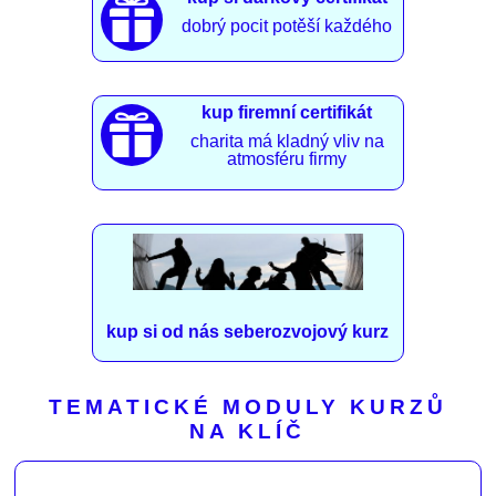

dobrý pocit potěší každého
kup firemní certifikát

charita má kladný vliv na
atmosféru firmy
kup si od nás seberozvojový kurz
TEMATICKÉ MODULY KURZŮ
NA KLÍČ