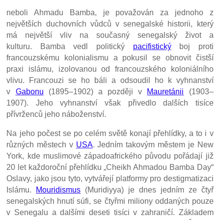
neboli Ahmadu Bamba, je považován za jednoho z
největších duchovních vůdců v senegalské historii, který
má největší vliv na současný senegalský život a
kulturu. Bamba vedl politický
pacifistický
boj proti
francouzskému kolonialismu a pokusil se obnovit čistší
praxi islámu, izolovanou od francouzského koloniálního
vlivu. Francouzi se ho báli a odsoudil ho k vyhnanství
v
Gabonu
(1895–1902) a později v
Mauretánii
(1903–
1907). Jeho vyhnanství však přivedlo dalších tisíce
přívrženců jeho náboženství.
Na jeho počest se po celém světě konají přehlídky, a to i v
různých městech v
USA
. Jedním takovým městem je New
York, kde muslimové západoafrického původu pořádají již
20 let každoroční přehlídku „Cheikh Ahmadou Bamba Day“
Oslavy, jako jsou tyto, vytvářejí platformy pro destigmatizaci
Islámu.
Mouridismus
(Muridiyya) je dnes jedním ze čtyř
senegalských hnutí súfi, se čtyřmi miliony oddaných pouze
v Senegalu a dalšími deseti tisíci v zahraničí. Základem