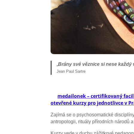
„
Brány své věznice si nese každý 
Jean Paul Sartre
medailonek – certifikovaný facil
otevřené kurzy pro jednotlivce v P
Zajímá se o psychosomatické disciplíny
antropologii, rituály přírodních národů a 
Kurzy vede v duchu zážitkové pedagogi