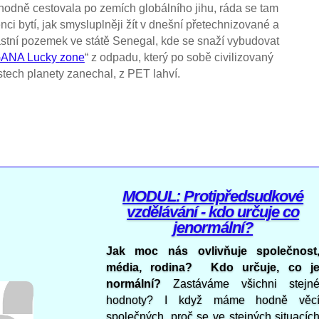
 hodně cestovala po zemích globálního jihu, ráda se tam
nci bytí, jak smysluplněji žít v dnešní přetechnizované a
astní pozemek ve státě Senegal, kde se snaží vybudovat
ANA Lucky
zone
“ z odpadu, který po sobě civilizovaný
astech planety zanechal, z PET lahví.
MODUL: Protipředsudkové
vzdělávání - kdo určuje co
jenormální?
Jak moc nás ovlivňuje společnost
média, rodina? Kdo určuje, co j
normální?
Zastáváme všichni stejn
hodnoty? I když máme hodně věc
společných, proč se ve stejných situacíc