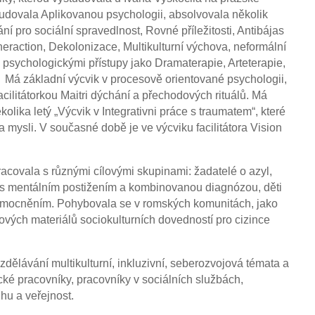
dovala Aplikovanou psychologii, absolvovala několik
í pro sociální spravedlnost, Rovné příležitosti, Antibájas
eraction, Dekolonizace, Multikulturní výchova, neformální
i psychologickými přístupy jako Dramaterapie, Arteterapie,
 Má základní výcvik v procesově orientované psychologii,
facilitátorkou Maitri dýchání a přechodových rituálů. Má
kolika letý „Výcvik v Integrativni práce s traumatem“, které
a mysli. V současné době je ve výcviku facilitátora Vision
racovala s různými cílovými skupinami: žadatelé o azyl,
dé s mentálním postižením a kombinovanou diagnózou, děti
nemocněním. Pohybovala se v romských komunitách, jako
ových materiálů sociokulturních dovedností pro cizince
zdělávání multikulturní, inkluzivní, seberozvojová témata a
ké pracovníky, pracovníky v sociálních službách,
ihu a veřejnost.