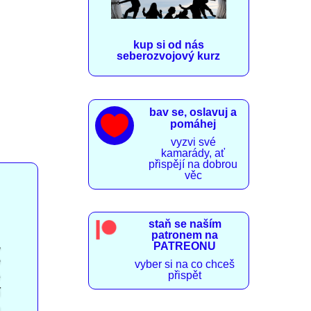
kup si od nás
seberozvojový kurz
bav se, oslavuj a

pomáhej
vyzvi své
kamarády, ať
přispějí na dobrou
věc
staň se naším
patronem na
,
PATREONU
e
vyber si na co chceš
přispět
é
í
h