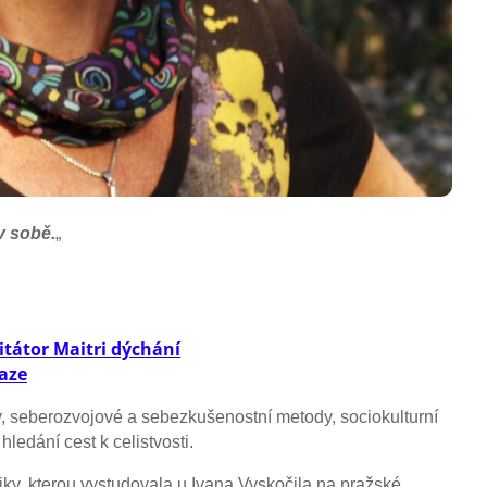
v sobě.
„
itátor Maitri dýchání
raze
, seberozvojové a sebezkušenostní metody, sociokulturní
hledání cest k celistvosti.
ky, kterou vystudovala u Ivana Vyskočila na pražské