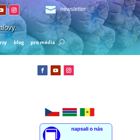

newsletter
alovy.
rzy
blog
pro média
napsali o nás
