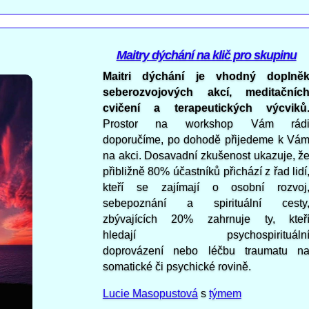
Maitry dýchání na klič pro skupinu
Maitri dýchání je vhodný doplně
seberozvojových akcí, meditačníc
cvičení a terapeutických výcviků
Prostor na workshop Vám rád
doporučíme, po dohodě přijedeme k Vá
na akci.
Dosavadní zkušenost ukazuje, ž
přibližně 80% účastníků přichází z řad lidí
kteří se zajímají o osobní rozvoj
sebepoznání a spirituální cesty
zbývajících 20% zahrnuje ty, kteř
hledají psychospirituáln
doprovázení nebo léčbu traumatu n
somatické či psychické rovině.
Lucie Masopustová
s
týmem