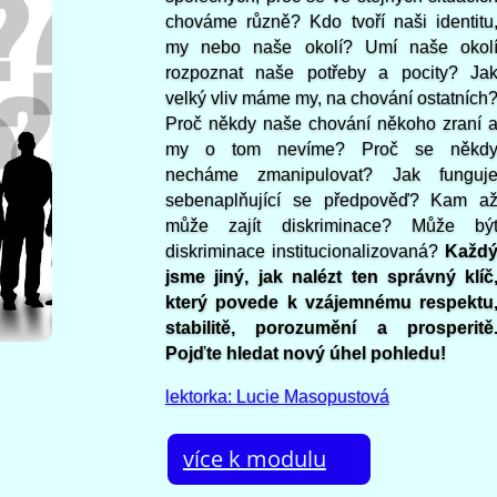
chováme různě? Kdo tvoří naši identitu
my nebo naše okolí? Umí naše okol
rozpoznat naše potřeby a pocity? Ja
velký vliv máme my, na chování ostatních
Proč někdy naše chování někoho zraní 
my o tom nevíme? Proč se někd
necháme zmanipulovat? Jak funguj
sebenaplňující se předpověď? Kam a
může zajít diskriminace? Může bý
diskriminace institucionalizovaná?
Každ
jsme jiný, jak nalézt ten správný klíč
který povede k vzájemnému respektu
stabilitě, porozumění a prosperitě
Pojďte hledat nový úhel pohledu!
lektorka: Lucie Masopustová
více k modulu