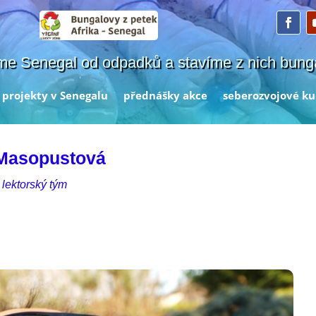
me Senegal od odpadků a stavíme z nich bung
projekty v Senegalu
přednášky akce
seberozvojové ku
 Masopustová
 lektorský tým