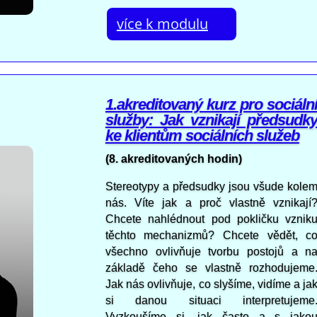
více k modulu
1.akreditovaný kurz pro sociáln
služby: Jak vznikají předsudk
ke klientům sociálních služeb
(8. akreditovaných hodin)
Stereotypy a předsudky jsou všude kole
nás. Víte jak a proč vlastně vznikají
Chcete nahlédnout pod pokličku vznik
těchto mechanizmů? Chcete vědět, c
všechno ovlivňuje tvorbu postojů a n
základě čeho se vlastně rozhodujeme
Jak nás ovlivňuje, co slyšíme, vidíme a ja
si danou situaci interpretujeme
Vyzkoušíme si, jak často a s jako