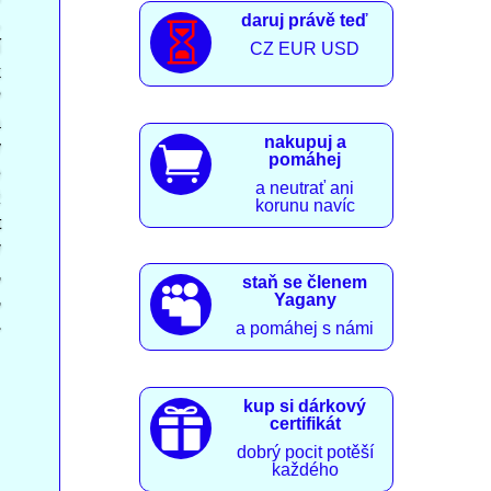
daruj právě teď
,

í
CZ EUR USD
k
?
a
nakupuj a
y

pomáhej
e
a neutrať ani
ž
korunu navíc
t
ý
,
staň se členem

,
Yagany
.
a pomáhej s námi
kup si dárkový

certifikát
dobrý pocit potěší
každého