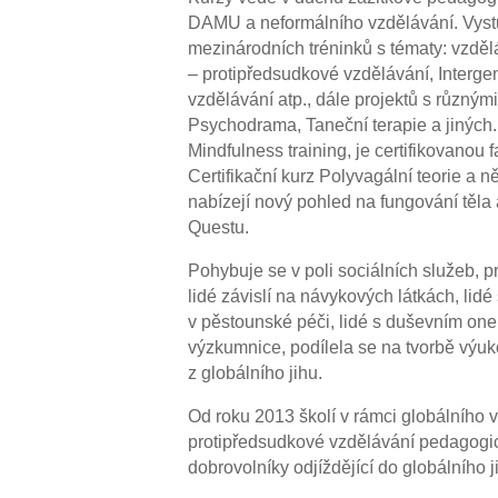
DAMU a neformálního vzdělávání. Vystu
mezinárodních tréninků s tématy: vzdělán
– protipředsudkové vzdělávání, Intergen
vzdělávání atp., dále projektů s různým
Psychodrama, Taneční terapie a jiných.
Mindfulness training, je certifikovanou 
Certifikační kurz Polyvagální teorie a ně
nabízejí nový pohled na fungování těla 
Questu.
Pohybuje se v poli sociálních služeb, p
lidé závislí na návykových látkách, li
v pěstounské péči, lidé s duševním o
výzkumnice, podílela se na tvorbě výuk
z globálního jihu.
Od roku 2013 školí v rámci globálního v
protipředsudkové vzdělávání pedagogic
dobrovolníky odjíždějící do globálního j