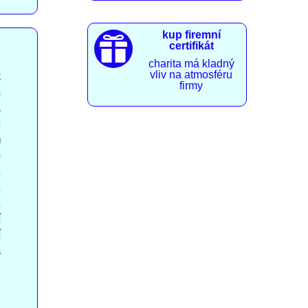
kup firemní

certifikát
charita má kladný
vliv na atmosféru
k
firmy
h
.
i
m
e
,
,
,
í
í
a