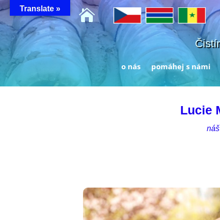
Translate »

Čistí
o nás
pomáhej s námi
Lucie
náš