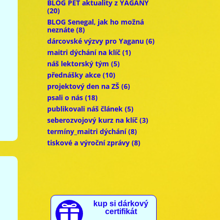
BLOG PET aktuality z YAGANY
(20)
BLOG Senegal, jak ho možná
neznáte
(8)
dárcovské výzvy pro Yaganu
(6)
maitri dýchání na klíč
(1)
náš lektorský tým
(5)
přednášky akce
(10)
projektový den na ZŠ
(6)
psali o nás
(18)
publikovali náš článek
(5)
seberozvojový kurz na klíč
(3)
termíny_maitri dýchání
(8)
tiskové a výroční zprávy
(8)
kup si dárkový

certifikát