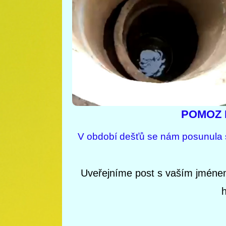
POMOZ 
V období dešťů se nám posunula 
Uveřejníme post s vaším jméne
h