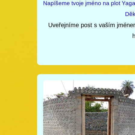
Napíšeme tvoje jméno na plot Yagan
Děk
Uveřejníme post s vaším jméne
h