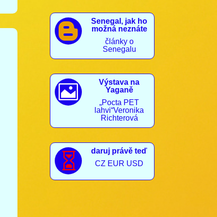
Senegal, jak ho

možná neznáte
články o
Senegalu
Výstava na

Yaganě
„Pocta PET
lahvi“Veronika
Richterová
daruj právě teď

CZ EUR USD