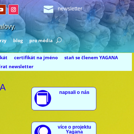

newsletter
alovy.
rzy
blog
pro média
ikát
certifikát na jméno
staň se členem YAGANA
rat newsletter
NA
napsali o nás

více o projektu

Yagana