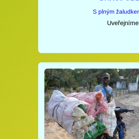
S plným žaludkem
Uveřejníme