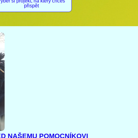
yber si projekt, na který chceš
přispět
ĚD NAŠEMU POMOCNÍKOVI