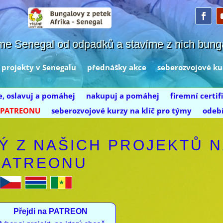
me Senegal od odpadků a stavíme z nich bung
projekty v Senegalu
přednášky akce
seberozvojové ku
e, oslavuj a pomáhej
nakupuj a pomáhej
firemní certif
a PATREONU
seberozvojové kurzy na klíč pro týmy
odebí
 Z NAŠICH PROJEKTŮ 
PATREONU
Přejdi na PATREON