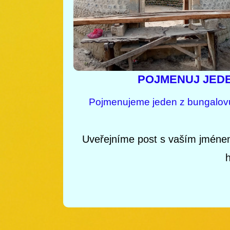
POJMENUJ JED
Pojmenujeme jeden z bungalovů
Uveřejníme post s vaším jméne
h