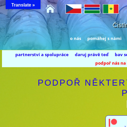
Translate »

Čistí
o nás
pomáhej s námi
partnerství a spolupráce
daruj právě teď
bav s
podpoř nás n
PODPOŘ NĚKTERÝ