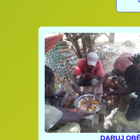
V
DARUJ OB