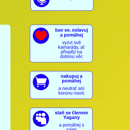
bav se, oslavuj

a pomáhej
vyzvi své
kamarády, ať
přispějí na
dobrou věc
nakupuj a

pomáhej
a neutrať ani
korunu navíc
staň se členem

Yagany
a pomáhej s
námi