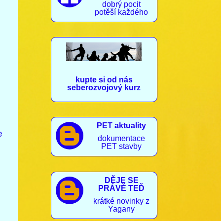
dobrý pocit
potěší každého
kupte si od nás
seberozvojový kurz
PET aktuality

e
dokumentace
PET stavby
DĚJE SE

PRÁVĚ TEĎ
krátké novinky z
Yagany