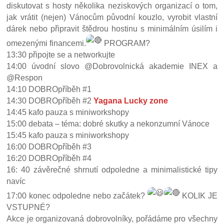
diskutovat s hosty několika neziskových organizací o tom,
jak vrátit (nejen) Vánocům původní kouzlo, vyrobit vlastní
dárek nebo připravit štědrou hostinu s minimálním úsilím i
omezenými financemi.
PROGRAM?
13:30 připojte se a networkujte
14:00 úvodní slovo @Dobrovolnická akademie INEX a
@Respon
14:10 DOBROpříběh #1
14:30 DOBROpříběh #2
Yagana Lucky zone
14:45 kafo pauza s miniworkshopy
15:00 debata – téma: dobré skutky a nekonzumní Vánoce
15:45 kafo pauza s miniworkshopy
16:00 DOBROpříběh #3
16:20 DOBROpříběh #4
16: 40 závěrečné shrnutí odpoledne a minimalistické tipy
navíc
17:00 konec odpoledne nebo začátek?
KOLIK JE
VSTUPNÉ?
Akce je organizovaná dobrovolníky, pořádáme pro všechny