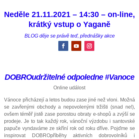
Neděle 21.11.2021 – 14:30 – on-line,
krátký vstup o Yaganě
BLOG děje se právě teď
,
přednášky akce
DOBROudržitelné odpoledne #Vanoce
Online událost
Vánoce přicházejí a letos budou zase jiné než vloni. Možná
se zavřenými obchody a nepovolenými tržišti (snad ne!),
ovšem téměř jistě zase porostou obraty e-shopů a zvýší se
prodeje. Je to tak každý rok, vánoční výzdobu i santovské
papuče vyndaváme ze skříní rok od roku dříve. Pojďme se
inspirovat DOBROpříběhy aktivních dobrovolníků i