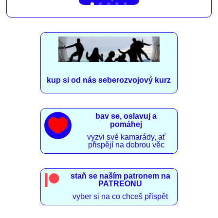
kup si od nás seberozvojový kurz
bav se, oslavuj a

pomáhej
vyzvi své kamarády, ať
přispějí na dobrou věc
staň se naším patronem na
PATREONU
vyber si na co chceš přispět