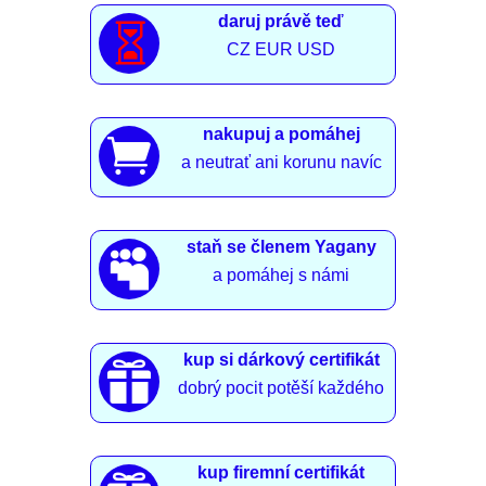
daruj právě teď

CZ EUR USD
nakupuj a pomáhej

a neutrať ani korunu navíc
staň se členem Yagany

a pomáhej s námi
kup si dárkový certifikát

dobrý pocit potěší každého
kup firemní certifikát