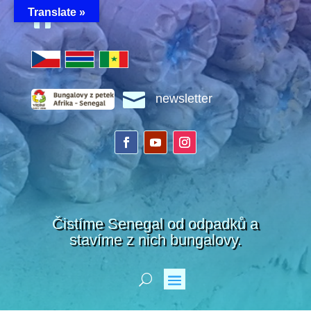
Translate »


newsletter
Čistíme Senegal od odpadků a
stavíme z nich bungalovy.