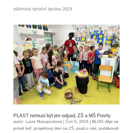
stáhnout výroční zprávu 2023
PLAST nemusí být jen odpad, ZŠ a MŠ Povrly
autor:
Lucie Masopustová
|
Čvn 5, 2024
|
BLOG děje se
právě teď
,
projektový den na ZŠ
,
psali o nás
,
publikovali