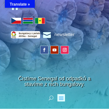
Translate »


newsletter
Čistíme Senegal od odpadků a
stavíme z nich bungalovy.