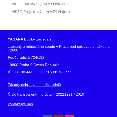
VIDEO Bacary Sagna v POVRLECH
VIDEO Projektový den v ZS Hajnice
YAGANA Lucky zone, z.s.
zapsaný u městského soudu v Praze pod spisovou značkou L
72600
Poděbradská 724/132
19800 Praha 9 Czech Republic
IČ: 08 708 444 DIČ:CZ08 708 444
Zásady ochrany osobních údajů
Číslo transparentního účtu: 420221221 / 2010
kontaktujte nás