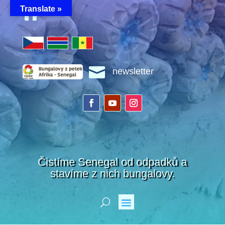
Translate »


newsletter
Čistíme Senegal od odpadků a
stavíme z nich bungalovy.