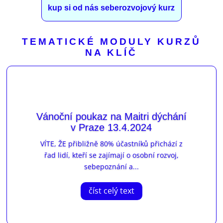
kup si od nás seberozvojový kurz
TEMATICKÉ MODULY KURZŮ
NA KLÍČ
Vánoční poukaz na Maitri dýchání
v Praze 13.4.2024
VÍTE, ŽE přibližně 80% účastníků přichází z
řad lidí, kteří se zajímají o osobní rozvoj,
sebepoznání a...
číst celý text