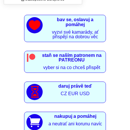
bav se, oslavuj a

pomáhej
vyzvi své kamarády, ať
přispějí na dobrou věc
staň se naším patronem na
PATREONU
vyber si na co chceš přispět
daruj právě teď

CZ EUR USD
nakupuj a pomáhej

a neutrať ani korunu navíc