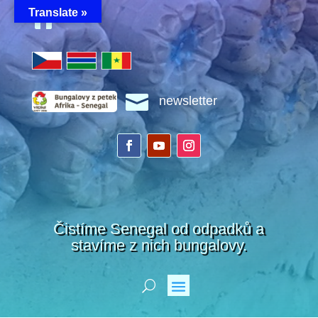
Translate »


newsletter
Čistíme Senegal od odpadků a
stavíme z nich bungalovy.