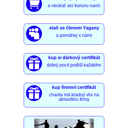

a neutrať ani korunu navíc
staň se členem Yagany

a pomáhej s námi
kup si dárkový certifikát

dobrý pocit potěší každého
kup firemní certifikát

charita má kladný vliv na
atmosféru firmy