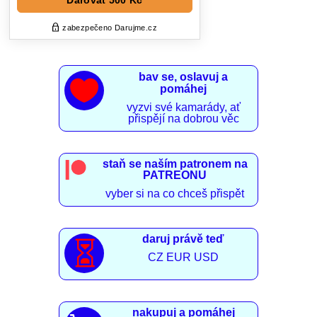
bav se, oslavuj a

pomáhej
vyzvi své kamarády, ať
přispějí na dobrou věc
staň se naším patronem na
PATREONU
vyber si na co chceš přispět
daruj právě teď

CZ EUR USD
nakupuj a pomáhej