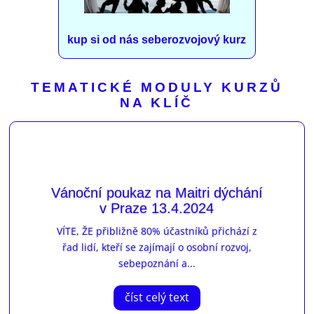
kup si od nás seberozvojový kurz
TEMATICKÉ MODULY KURZŮ
NA KLÍČ
Vánoční poukaz na Maitri dýchání
v Praze 13.4.2024
VÍTE, ŽE přibližně 80% účastníků přichází z
řad lidí, kteří se zajímají o osobní rozvoj,
sebepoznání a...
číst celý text