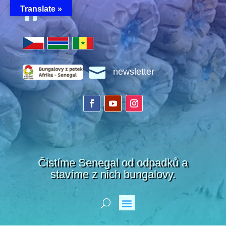
Translate »


newsletter
Čistíme Senegal od odpadků a
stavíme z nich bungalovy.