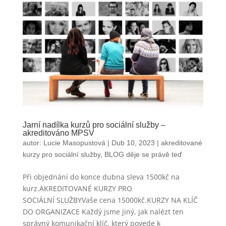
Jarní nadílka kurzů pro sociální služby –
akreditováno MPSV
autor:
Lucie Masopustová
|
Dub 10, 2023
|
akreditované
kurzy pro sociální služby
,
BLOG děje se právě teď
Při objednání do konce dubna sleva 1500kč na
kurz.AKREDITOVANÉ KURZY PRO
SOCIÁLNÍ SLUŽBYVaše cena 15000kč.KURZY NA KLÍČ
DO ORGANIZACE Každý jsme jiný, jak nalézt ten
správný komunikační klíč, který povede k