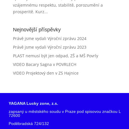
vzájemnému respektu, stabilitě, porozumění a
prosperitě. Kurz...
Nejnovější příspěvky
Právě jsme vydali Výroční zprávu 2024
Právě jsme vydali Výroční zprávu 2023
PLAST nemusí být jen odpad, ZŠ a MŠ Povrly
VIDEO Bacary Sagna v POVRLECH
VIDEO Projektový den v ZS Hajnice
YAGANA Lucky zone, z.s.
zapsaný u městského soudu v Praze pod spisovou značkou L
72600
Poděbradská 724/132