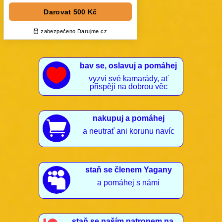
bav se, oslavuj a pomáhej

vyzvi své kamarády, ať
přispějí na dobrou věc
nakupuj a pomáhej

a neutrať ani korunu navíc
staň se členem Yagany

a pomáhej s námi
staň se naším patronem na