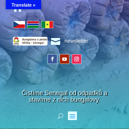
Translate »


newsletter
Čistíme Senegal od odpadků a
stavíme z nich bungalovy.