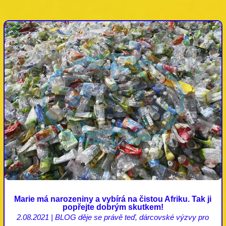
Marie má narozeniny a vybírá na čistou Afriku. Tak ji
popřejte dobrým skutkem!
2.08.2021
|
BLOG děje se právě teď
,
dárcovské výzvy pro