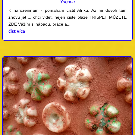
Yaganu
K narozeninám - pomáhám čistit Afriku. Až mi dovolí tam
znovu jet ... chci vidět, nejen čisté pláže ! ŘISPĚT MŮŽETE
ZDE Vážím si nápadu, práce a...
číst více