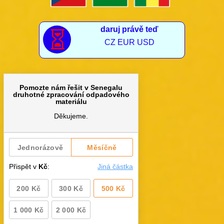
daruj právě teď

CZ EUR USD