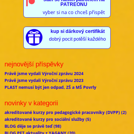
PATREONU
vyber si na co chceš přispět
kup si dárkový certifikát

dobrý pocit potěší každého
nejnovější příspěvky
Právě jsme vydali Výroční zprávu 2024
Právě jsme vydali Výroční zprávu 2023
PLAST nemusí být jen odpad, ZŠ a MŠ Povrly
novinky v kategorii
akreditované kurzy pro pedagogické pracovníky (DVPP)
(2)
akreditované kurzy pro sociální služby
(5)
BLOG děje se právě teď
(98)
BLOG PET aktuality z YAGANY
(20)