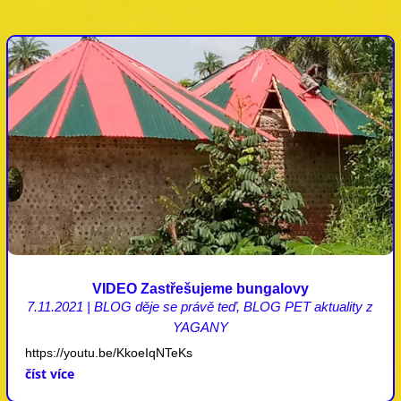
VIDEO Zastřešujeme bungalovy
7.11.2021
|
BLOG děje se právě teď
,
BLOG PET aktuality z
YAGANY
https://youtu.be/KkoeIqNTeKs
číst více