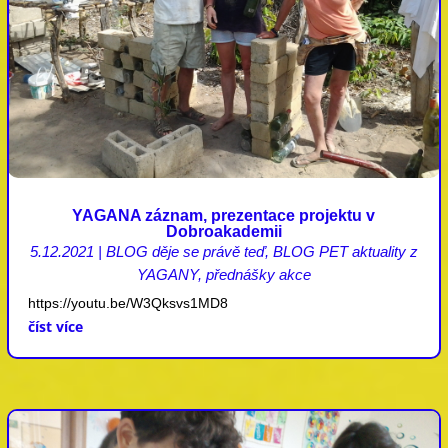
YAGANA záznam, prezentace projektu v
Dobroakademii
5.12.2021
|
BLOG děje se právě teď
,
BLOG PET aktuality z
YAGANY
,
přednášky akce
https://youtu.be/W3Qksvs1MD8
číst více