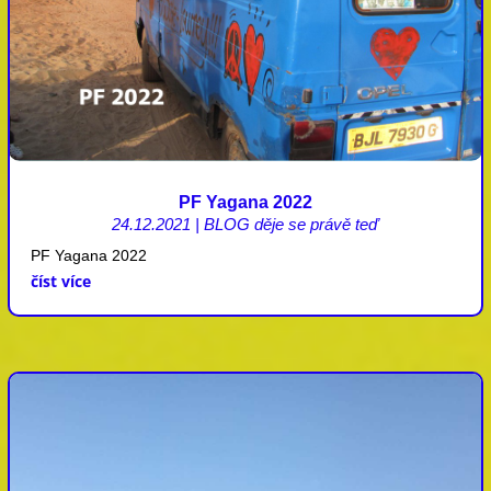
PF Yagana 2022
24.12.2021
|
BLOG děje se právě teď
PF Yagana 2022
číst více